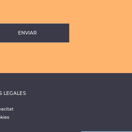
ENVIAR
S LEGALES
vacitat
okies