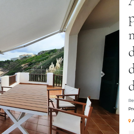
Re
Pr
A