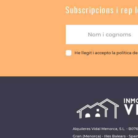
Subscripcions i rep 
Nom i cognoms
He llegit i accepto la política d
Alquileres Vidal Menorca, S.L. - B07
Gran (Menorca) - Illes Balears - Spai