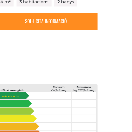
74 m²
3 habitacions
2 banys
SOL·LICITA INFORMACIÓ
Consum
Emissions
tificat energètic
kW/m² any
kg CO2/m² any
A
més eficients
B
D