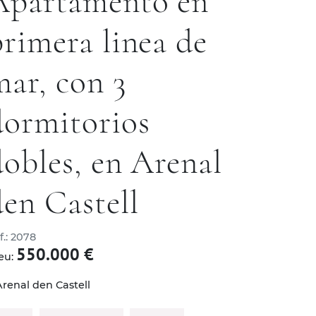
Apartamento en
primera linea de
mar, con 3
dormitorios
dobles, en Arenal
den Castell
f.: 2078
550.000 €
eu:
renal den Castell