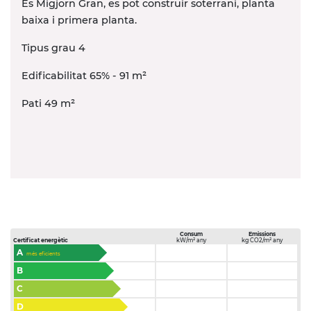
Es Migjorn Gran, es pot construir soterrani, planta
baixa i primera planta.
Tipus grau 4
Edificabilitat 65% - 91 m
²
Pati 49 m
²
Consum
Emissions
Certificat energètic
kW/m² any
kg CO2/m² any
A
més eficients
B
C
D