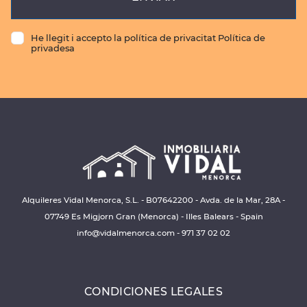
He llegit i accepto la política de privacitat Política de
privadesa
Alquileres Vidal Menorca, S.L. - B07642200 - Avda. de la Mar, 28A -
07749 Es Migjorn Gran (Menorca) - Illes Balears - Spain
info@vidalmenorca.com
-
971 37 02 02
CONDICIONES LEGALES