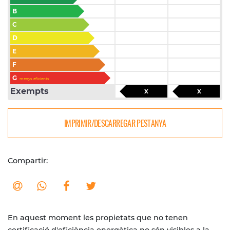
B
C
D
E
F
G
menys eficients
Exempts
X
X
IMPRIMIR/DESCARREGAR PESTANYA
Compartir:
En aquest moment les propietats que no tenen
certificació d'eficiència energètica no són visibles a la