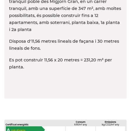
tranquil poble des Migjorn Gran, en un carrer
tranquil, amb una superfície de 347 m
²
, amb moltes
possibilitats, és possible construir fins a 12
apartaments, amb soterrani, planta baixa, 1a planta
i 2a planta
Disposa d'11,56 metres lineals de façana i 30 metres
lineals de fons.
Es pot construir 11,56 x 20 metres = 231,20 m
²
per
planta.
Consum
Emissions
Certificat energètic
kW/m² any
kg CO2/m² any
A
més eficients