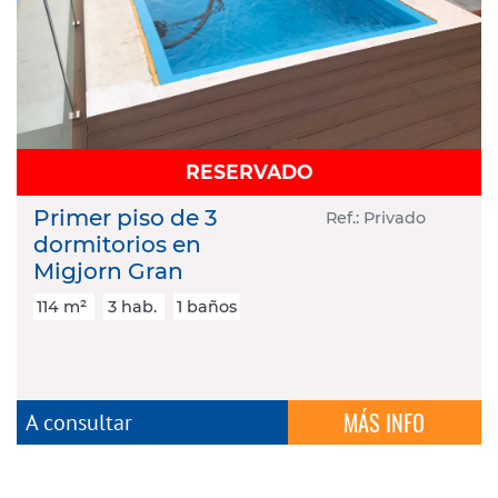
RESERVADO
Primer piso de 3
Ref.: Privado
dormitorios en
Migjorn Gran
114 m²
3 hab.
1 baños
MÁS INFO
A consultar