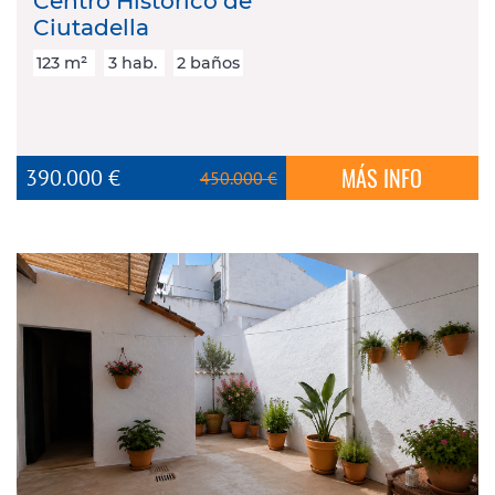
Centro Histórico de
Ciutadella
123 m²
3 hab.
2 baños
MÁS INFO
390.000 €
450.000 €