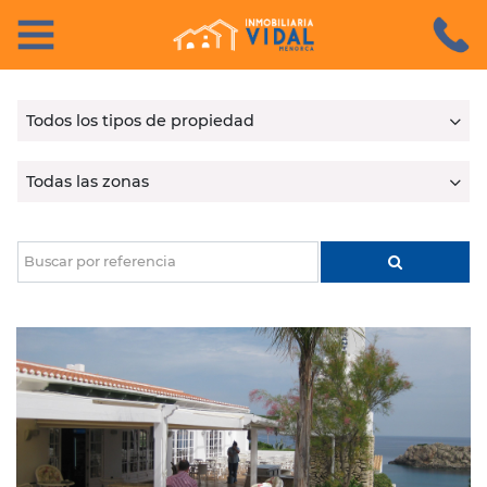
Castellano
Català
Inicio
> En venta
English
Français
Todos los tipos de propiedad
Todas las zonas
INICIO
EN
Buscar por referencia
VENTA
EN
ALQUILER
SERVICIOS