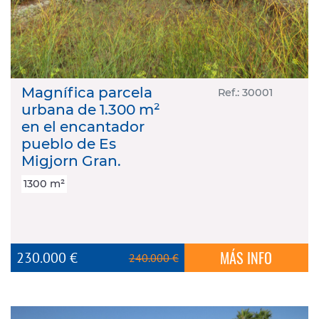
Magnífica parcela
Ref.: 30001
urbana de 1.300 m²
en el encantador
pueblo de Es
Migjorn Gran.
1300 m²
MÁS INFO
230.000 €
240.000 €