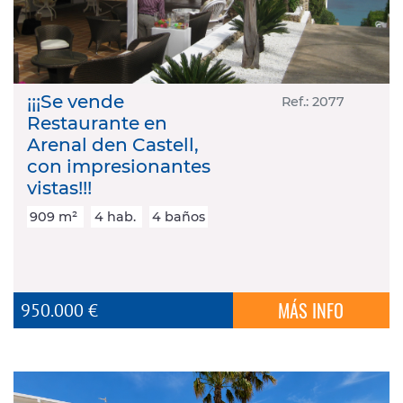
NOSOTROS
CONTACTO
¡¡¡Se vende
Ref.: 2077
Restaurante en
Arenal den Castell,
con impresionantes
vistas!!!
909 m²
4 hab.
4 baños
MÁS INFO
950.000 €