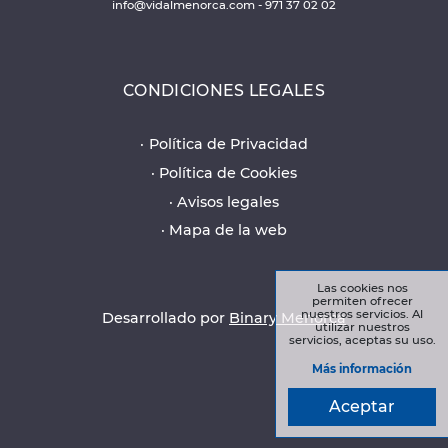
info@vidalmenorca.com
-
971 37 02 02
CONDICIONES LEGALES
Política de Privacidad
Política de Cookies
Avisos legales
Mapa de la web
Las cookies nos
permiten ofrecer
nuestros servicios. Al
Desarrollado por
Binary Menorca
utilizar nuestros
servicios, aceptas su uso.
Más información
Aceptar