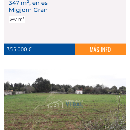
347 m², en es
Migjorn Gran
347 m²
MÁS INFO
355.000 €