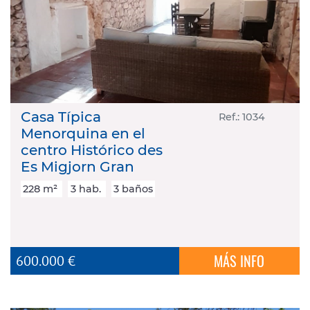
Casa Típica
Ref.: 1034
Menorquina en el
centro Histórico des
Es Migjorn Gran
228 m²
3 hab.
3 baños
MÁS INFO
600.000 €