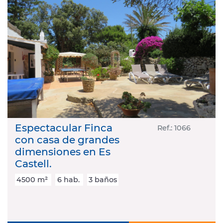
Espectacular Finca
Ref.: 1066
con casa de grandes
dimensiones en Es
Castell.
4500 m²
6 hab.
3 baños