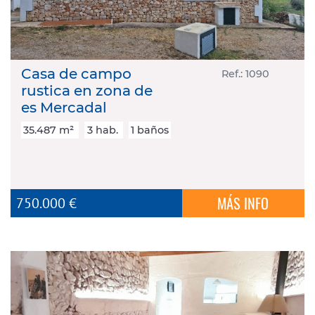
Casa de campo
Ref.: 1090
rustica en zona de
es Mercadal
35.487 m²
3 hab.
1 baños
MÁS INFO
750.000 €