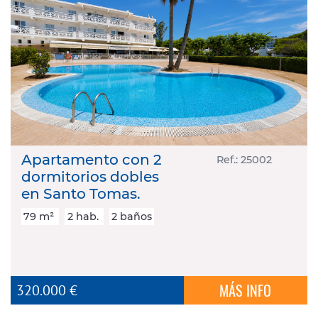
Apartamento con 2
Ref.: 25002
dormitorios dobles
en Santo Tomas.
79 m²
2 hab.
2 baños
MÁS INFO
320.000 €