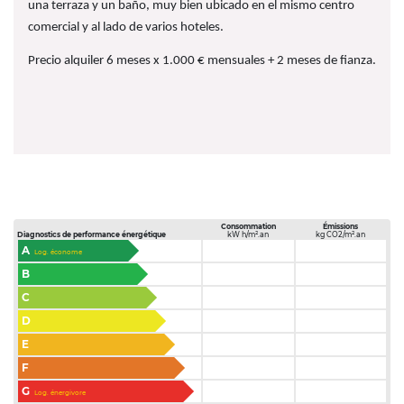
una terraza y un baño, muy bien ubicado en el mismo centro
comercial y al lado de varios hoteles.
Precio alquiler 6 meses x 1.000 € mensuales + 2 meses de fianza.
Consommation
Émissions
Diagnostics de performance énergétique
kW h/m².an
kg CO2/m².an
A
Log. économe
B
C
D
E
F
G
Log. énergivore