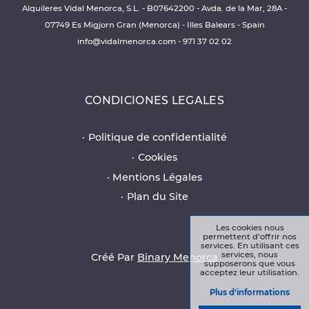
Alquileres Vidal Menorca, S.L. - B07642200 - Avda. de la Mar, 28A -
07749 Es Migjorn Gran (Menorca) - Illes Balears - Spain
info@vidalmenorca.com
-
971 37 02 02
CONDICIONES LEGALES
Politique de confidentialité
Cookies
Mentions Légales
Plan du Site
Les cookies nous
permettent d’offrir nos
services. En utilisant ces
services, nous
Créé Par
Binary Menorca
supposerons que vous
acceptez leur utilisation.
Plus d'informations