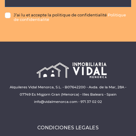
J’ai lu et accepte la politique de confidentialité
Politique
de confidentialité
Alquileres Vidal Menorca, S.L. - B07642200 - Avda. de la Mar, 28A -
07749 Es Migjorn Gran (Menorca) - Illes Balears - Spain
info@vidalmenorca.com
-
971 37 02 02
CONDICIONES LEGALES