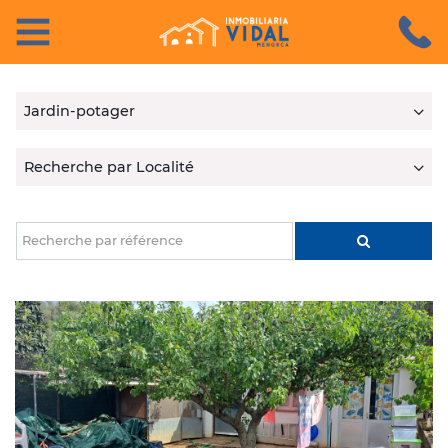
Castellano
Català
English
Français
Jardin-potager
Recherche par Localité
ACCUEIL
VENTE
Recherche par référence
LOCATION
SERVICES
NOTRE
AGENCE