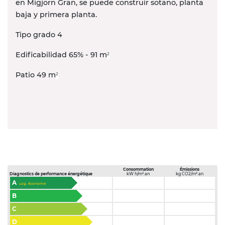
en Migjorn Gran, se puede construir sotano, planta
baja y primera planta.
Tipo grado 4
Edificabilidad 65% - 91 m
²
Patio 49 m
²
Consommation
Émissions
Diagnostics de performance énergétique
kW h/m².an
kg CO2/m².an
A
Log. économe
B
C
D